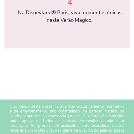
4
Na Disneyland® Paris, viva momentos únicos
neste Verão Mágico.
O conteúdo deste site tem um caráter exclusivamente informativo
e de entretenimento, não constituindo um parecer médico, de
saúde, segurança ou assessoria jurídica. A informação fornecida
pode, apesar de todos os esforços desenvolvidos, não estar
atualizada. Se precisar de aconselhamento específico, deverá
recorrer a um profissional devidamente qualificado. Leia os nossos