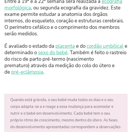
Entre a 19ª e a 22ª semana será realizada a
ecografia
morfológica
, ou segunda ecografia da gravidez. Este
exame permite estudar a anatomia dos órgãos
internos, do esqueleto, coração e estruturas cerebrais.
O perímetro cefálico e o comprimento dos membros
serão medidos.
É avaliado o estado da
placenta
e do
cordão umbilical
e
determinado o
sexo do bebé
. Também é feito o rastreio
do risco de parto pré-termo (nascimento
prematuro) através da medição do colo do útero e
de
pré-eclâmpsia
.
Quando está grávida, o seu bebé muda todos os dias e o seu
corpo adapta-se a e reage a essa mudança para acomodar e
nutrir e o bebé em desenvolvimento. Cada bebé tem o seu
próprio ritmo de crescimento, mesmo dentro do útero. As fases
do desenvolvimento apresentadas correspondem a observações