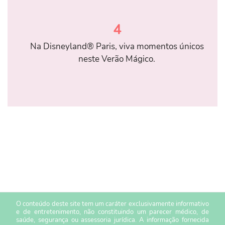
4
Na Disneyland® Paris, viva momentos únicos
neste Verão Mágico.
O conteúdo deste site tem um caráter exclusivamente informativo
e de entretenimento, não constituindo um parecer médico, de
saúde, segurança ou assessoria jurídica. A informação fornecida