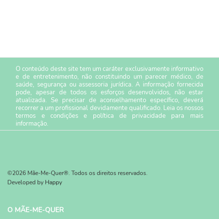
O conteúdo deste site tem um caráter exclusivamente informativo
e de entretenimento, não constituindo um parecer médico, de
saúde, segurança ou assessoria jurídica. A informação fornecida
pode, apesar de todos os esforços desenvolvidos, não estar
atualizada. Se precisar de aconselhamento específico, deverá
recorrer a um profissional devidamente qualificado. Leia os nossos
termos e condições
e
política de privacidade
para mais
informação.
©2026 Mãe-Me-Quer®. Todos os direitos reservados.
Developed by
Happy
O MÃE-ME-QUER