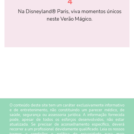
4
Na Disneyland® Paris, viva momentos únicos
neste Verão Mágico.
O conteúdo deste site tem um caráter exclusivamente informativo
e de entretenimento, não constituindo um parecer médico, de
saúde, segurança ou assessoria jurídica. A informação fornecida
pode, apesar de todos os esforços desenvolvidos, não estar
atualizada. Se precisar de aconselhamento específico, deverá
recorrer a um profissional devidamente qualificado. Leia os nossos