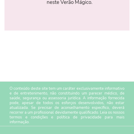
neste Verão Mágico.
O conteúdo deste site tem um caráter exclusivamente informativo
e de entretenimento, não constituindo um parecer médico, de
saúde, segurança ou assessoria jurídica. A informação fornecida
pode, apesar de todos os esforços desenvolvidos, não estar
atualizada. Se precisar de aconselhamento específico, deverá
recorrer a um profissional devidamente qualificado. Leia os nossos
termos e condições
e
política de privacidade
para mais
informação.