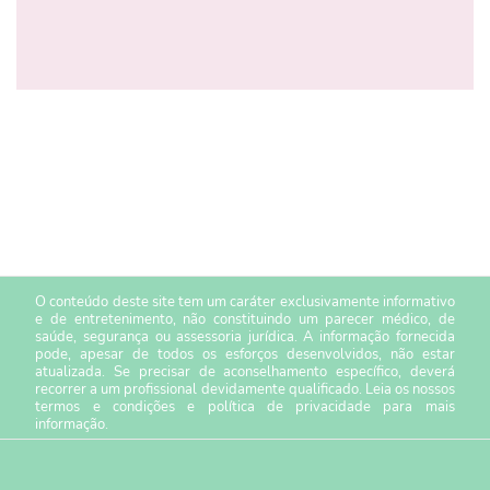
O conteúdo deste site tem um caráter exclusivamente informativo
e de entretenimento, não constituindo um parecer médico, de
saúde, segurança ou assessoria jurídica. A informação fornecida
pode, apesar de todos os esforços desenvolvidos, não estar
atualizada. Se precisar de aconselhamento específico, deverá
recorrer a um profissional devidamente qualificado. Leia os nossos
termos e condições
e
política de privacidade
para mais
informação.