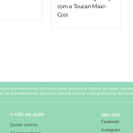
com a Toucan Maxi-
Cosi
 e de entretenimento, não constituindo um parecer médico, de saúde, seguranç
sar de aconselhamento específico, deverá recorrer a um profissional devidam
O MÃE-ME-QUER
SIGA-NOS
Facebook
Quem somos
Instagram