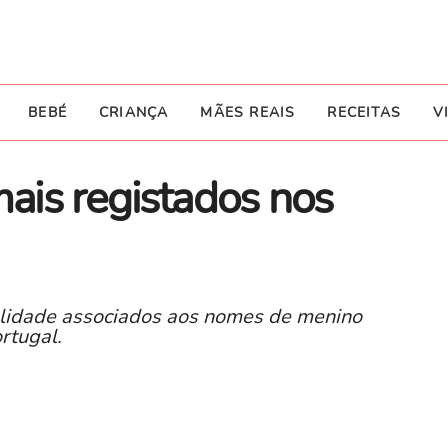
BEBÉ
CRIANÇA
MÃES REAIS
RECEITAS
V
is registados nos
nalidade associados aos nomes de menino
rtugal.