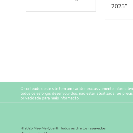
2025”
O conteúdo deste site tem um caráter exclusivamente informativo
todos os esforços desenvolvidos, não estar atualizada. Se preci
privacidade
para mais informação.
©2026 Mãe-Me-Quer®. Todos os direitos reservados.