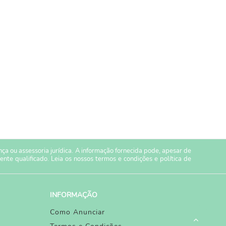
a ou assessoria jurídica. A informação fornecida pode, apesar de
ente qualificado. Leia os nossos
termos e condições
e
política de
INFORMAÇÃO
Como Anunciar