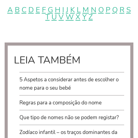
A
B
C
D
E
F
G
H
I
J
K
L
M
N
O
P
Q
R
S
T
U
V
W
X
Y
Z
LEIA TAMBÉM
5 Aspetos a considerar antes de escolher o
nome para o seu bebé
Regras para a composição do nome
Que tipo de nomes não se podem registar?
Zodíaco infantil – os traços dominantes da