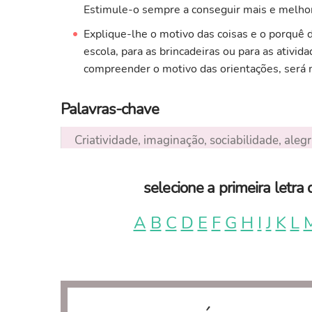
Estimule-o sempre a conseguir mais e melhor
Explique-lhe o motivo das coisas e o porquê d
escola, para as brincadeiras ou para as ativi
compreender o motivo das orientações, será m
Palavras-chave
Criatividade, imaginação, sociabilidade, alegr
selecione a primeira letr
A
B
C
D
E
F
G
H
I
J
K
L