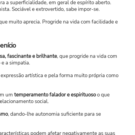
a a superficialidade, em geral de espírito aberto.
ista. Sociável e extrovertido, sabe impor-se.
ue muito aprecia. Progride na vida com facilidade e
enício
a, fascinante e brilhante
, que progride na vida com
 e a simpatia.
 expressão artística e pela forma muito própria como
tem um
temperamento falador e espirituoso
o que
relacionamento social.
smo
, dando-lhe autonomia suficiente para se
características podem afetar negativamente as suas