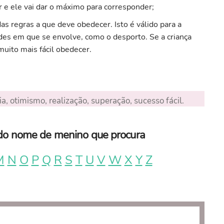
 e ele vai dar o máximo para corresponder;
as regras a que deve obedecer. Isto é válido para a
dades em que se envolve, como o desporto. Se a criança
uito mais fácil obedecer.
ia, otimismo, realização, superação, sucesso fácil.
a do nome de menino que procura
M
N
O
P
Q
R
S
T
U
V
W
X
Y
Z