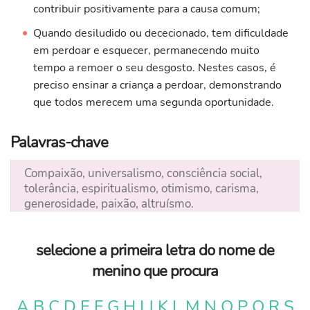
contribuir positivamente para a causa comum;
Quando desiludido ou dececionado, tem dificuldade
em perdoar e esquecer, permanecendo muito
tempo a remoer o seu desgosto. Nestes casos, é
preciso ensinar a criança a perdoar, demonstrando
que todos merecem uma segunda oportunidade.
Palavras-chave
Compaixão, universalismo, consciência social,
tolerância, espiritualismo, otimismo, carisma,
generosidade, paixão, altruísmo.
selecione a primeira letra do nome de
menino que procura
A
B
C
D
E
F
G
H
I
J
K
L
M
N
O
P
Q
R
S