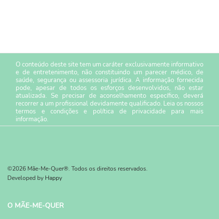
O conteúdo deste site tem um caráter exclusivamente informativo
e de entretenimento, não constituindo um parecer médico, de
saúde, segurança ou assessoria jurídica. A informação fornecida
pode, apesar de todos os esforços desenvolvidos, não estar
atualizada. Se precisar de aconselhamento específico, deverá
recorrer a um profissional devidamente qualificado. Leia os nossos
termos e condições
e
política de privacidade
para mais
informação.
©2026 Mãe-Me-Quer®. Todos os direitos reservados.
Developed by
Happy
O MÃE-ME-QUER