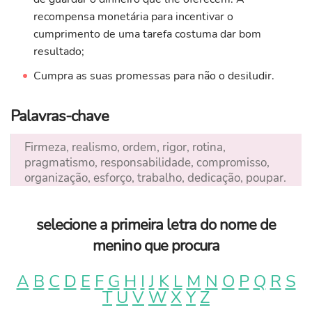
recompensa monetária para incentivar o
cumprimento de uma tarefa costuma dar bom
resultado;
Cumpra as suas promessas para não o desiludir.
Palavras-chave
Firmeza, realismo, ordem, rigor, rotina,
pragmatismo, responsabilidade, compromisso,
organização, esforço, trabalho, dedicação, poupar.
selecione a primeira letra do nome de
menino que procura
A
B
C
D
E
F
G
H
I
J
K
L
M
N
O
P
Q
R
S
T
U
V
W
X
Y
Z