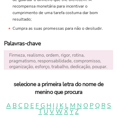
recompensa monetária para incentivar o
cumprimento de uma tarefa costuma dar bom
resultado;
Cumpra as suas promessas para não o desiludir.
Palavras-chave
Firmeza, realismo, ordem, rigor, rotina,
pragmatismo, responsabilidade, compromisso,
organização, esforço, trabalho, dedicação, poupar.
selecione a primeira letra do nome de
menino que procura
A
B
C
D
E
F
G
H
I
J
K
L
M
N
O
P
Q
R
S
T
U
V
W
X
Y
Z