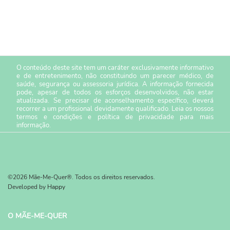
O conteúdo deste site tem um caráter exclusivamente informativo
e de entretenimento, não constituindo um parecer médico, de
saúde, segurança ou assessoria jurídica. A informação fornecida
pode, apesar de todos os esforços desenvolvidos, não estar
atualizada. Se precisar de aconselhamento específico, deverá
recorrer a um profissional devidamente qualificado. Leia os nossos
termos e condições
e
política de privacidade
para mais
informação.
©2026 Mãe-Me-Quer®. Todos os direitos reservados.
Developed by
Happy
O MÃE-ME-QUER