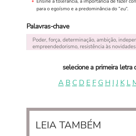
Ensine a tolerância, a importância de fazer con
para o egoísmo e a predominância do “
eu
”.
Palavras-chave
Poder, força, determinação, ambição, independ
empreendedorismo, resistência às novidades
selecione a primeira letr
A
B
C
D
E
F
G
H
I
J
K
L
LEIA TAMBÉM