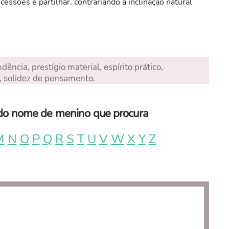
cessões e partilhar, contrariando a inclinação natural
ência, prestígio material, espírito prático,
, solidez de pensamento.
a do nome de menino que procura
M
N
O
P
Q
R
S
T
U
V
W
X
Y
Z