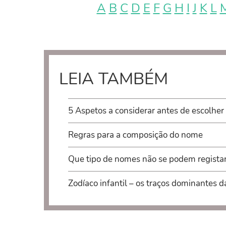
A
B
C
D
E
F
G
H
I
J
K
L
LEIA TAMBÉM
5 Aspetos a considerar antes de escolher
Regras para a composição do nome
Que tipo de nomes não se podem regista
Zodíaco infantil – os traços dominantes d