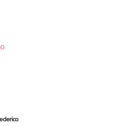
co
ederico