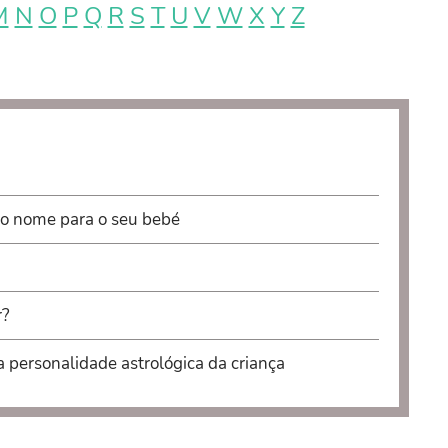
M
N
O
P
Q
R
S
T
U
V
W
X
Y
Z
 o nome para o seu bebé
r?
a personalidade astrológica da criança