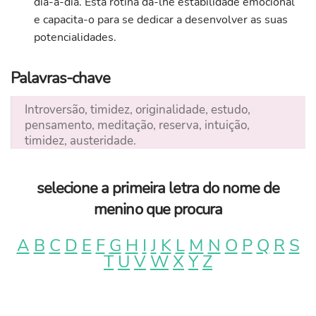
dia-a-dia. Esta rotina dá-lhe estabilidade emocional
e capacita-o para se dedicar a desenvolver as suas
potencialidades.
Palavras-chave
Introversão, timidez, originalidade, estudo,
pensamento, meditação, reserva, intuição,
timidez, austeridade.
selecione a primeira letra do nome de
menino que procura
A
B
C
D
E
F
G
H
I
J
K
L
M
N
O
P
Q
R
S
T
U
V
W
X
Y
Z