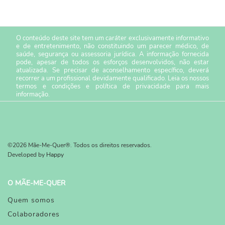
O conteúdo deste site tem um caráter exclusivamente informativo
e de entretenimento, não constituindo um parecer médico, de
saúde, segurança ou assessoria jurídica. A informação fornecida
pode, apesar de todos os esforços desenvolvidos, não estar
atualizada. Se precisar de aconselhamento específico, deverá
recorrer a um profissional devidamente qualificado. Leia os nossos
termos e condições
e
política de privacidade
para mais
informação.
©2026 Mãe-Me-Quer®. Todos os direitos reservados.
Developed by
Happy
O MÃE-ME-QUER
Quem somos
Colaboradores