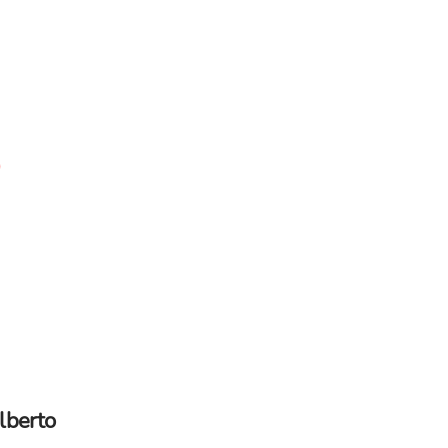
o
lberto