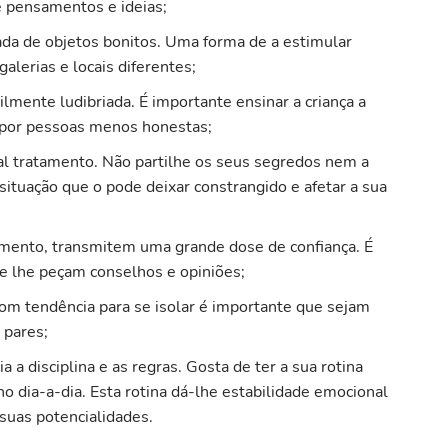
e pensamentos e ideias;
ada de objetos bonitos. Uma forma de a estimular
alerias e locais diferentes;
lmente ludibriada. É importante ensinar a criança a
r por pessoas menos honestas;
al tratamento. Não partilhe os seus segredos nem a
ituação que o pode deixar constrangido e afetar a sua
amento, transmitem uma grande dose de confiança. É
ue lhe peçam conselhos e opiniões;
om tendência para se isolar é importante que sejam
 pares;
a a disciplina e as regras. Gosta de ter a sua rotina
o dia-a-dia. Esta rotina dá-lhe estabilidade emocional
 suas potencialidades.