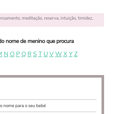
pensamento, meditação, reserva, intuição, timidez,
a do nome de menino que procura
M
N
O
P
Q
R
S
T
U
V
W
X
Y
Z
 o nome para o seu bebé