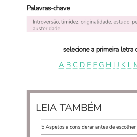
Palavras-chave
Introversão, timidez, originalidade, estudo, 
austeridade.
selecione a primeira letr
A
B
C
D
E
F
G
H
I
J
K
L
LEIA TAMBÉM
5 Aspetos a considerar antes de escolher