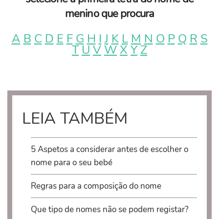
menino que procura
A
B
C
D
E
F
G
H
I
J
K
L
M
N
O
P
Q
R
S
T
U
V
W
X
Y
Z
LEIA TAMBÉM
5 Aspetos a considerar antes de escolher o
nome para o seu bebé
Regras para a composição do nome
Que tipo de nomes não se podem registar?