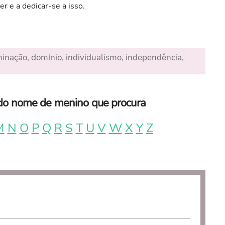
er e a dedicar-se a isso.
rminação, domínio, individualismo, independência,
a do nome de menino que procura
M
N
O
P
Q
R
S
T
U
V
W
X
Y
Z