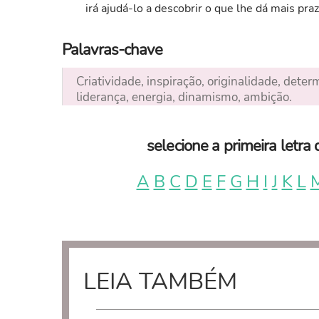
irá ajudá-lo a descobrir o que lhe dá mais praz
Palavras-chave
Criatividade, inspiração, originalidade, dete
liderança, energia, dinamismo, ambição.
selecione a primeira letr
A
B
C
D
E
F
G
H
I
J
K
L
LEIA TAMBÉM