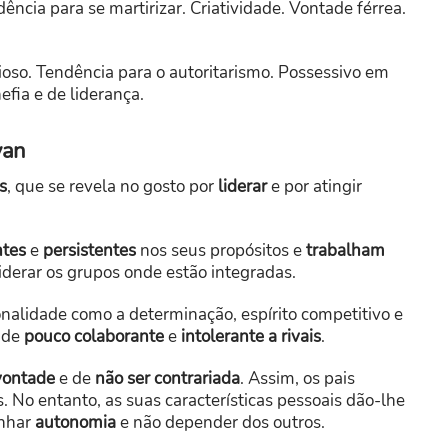
ncia para se martirizar. Criatividade. Vontade férrea.
ioso. Tendência para o autoritarismo. Possessivo em
efia e de liderança.
van
s
, que se revela no gosto por
liderar
e por atingir
ntes
e
persistentes
nos seus propósitos e
trabalham
liderar os grupos onde estão integradas.
onalidade como a determinação, espírito competitivo e
tude
pouco colaborante
e
intolerante a rivais
.
vontade
e de
não ser contrariada
. Assim, os pais
. No entanto, as suas características pessoais dão-lhe
anhar
autonomia
e não depender dos outros.