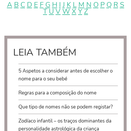
A
B
C
D
E
F
G
H
I
J
K
L
M
N
O
P
Q
R
S
T
U
V
W
X
Y
Z
LEIA TAMBÉM
5 Aspetos a considerar antes de escolher o
nome para o seu bebé
Regras para a composição do nome
Que tipo de nomes não se podem registar?
Zodíaco infantil – os traços dominantes da
personalidade astrológica da criança