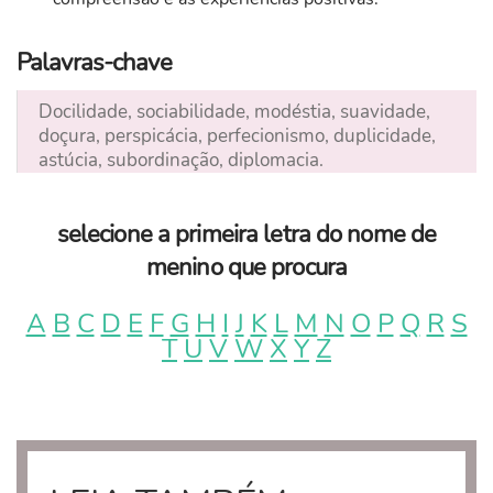
Palavras-chave
Docilidade, sociabilidade, modéstia, suavidade,
doçura, perspicácia, perfecionismo, duplicidade,
astúcia, subordinação, diplomacia.
selecione a primeira letra do nome de
menino que procura
A
B
C
D
E
F
G
H
I
J
K
L
M
N
O
P
Q
R
S
T
U
V
W
X
Y
Z