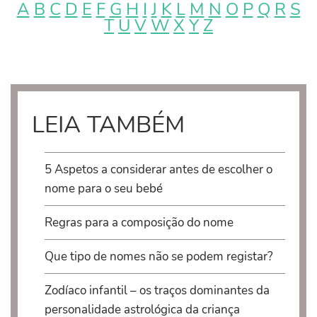
A
B
C
D
E
F
G
H
I
J
K
L
M
N
O
P
Q
R
S
T
U
V
W
X
Y
Z
LEIA TAMBÉM
5 Aspetos a considerar antes de escolher o
nome para o seu bebé
Regras para a composição do nome
Que tipo de nomes não se podem registar?
Zodíaco infantil – os traços dominantes da
personalidade astrológica da criança