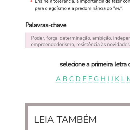
Ensine a tolerância, a importância de fazer con
para o egoísmo e a predominância do “
eu
”.
Palavras-chave
Poder, força, determinação, ambição, independ
empreendedorismo, resistência às novidades
selecione a primeira letr
A
B
C
D
E
F
G
H
I
J
K
L
LEIA TAMBÉM