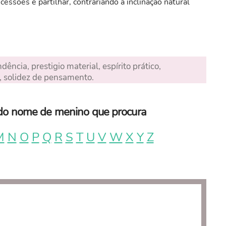
cessões e partilhar, contrariando a inclinação natural
ência, prestigio material, espírito prático,
, solidez de pensamento.
a do nome de menino que procura
M
N
O
P
Q
R
S
T
U
V
W
X
Y
Z