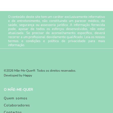
O conteúdo deste site tem um caráter exclusivamente informativo
e de entretenimento, não constituindo um parecer médico, de
saúde, segurança ou assessoria jurídica. A informação fornecida
pode, apesar de todos os esforços desenvolvidos, não estar
atualizada. Se precisar de aconselhamento específico, deverá
recorrer a um profissional devidamente qualificado. Leia os nossos
termos e condições
e
política de privacidade
para mais
informação.
©2026 Mãe-Me-Quer®. Todos os direitos reservados.
Developed by
Happy
O MÃE-ME-QUER
Quem somos
Colaboradores
Contactos