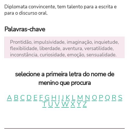
Diplomata convincente, tem talento para a escrita e
para o discurso oral.
Palavras-chave
Prontidão, impulsividade, imaginação, inquietude,
flexibilidade, liberdade, aventura, versatilidade,
inconstância, curiosidade, emoção, sensualidade.
selecione a primeira letra do nome de
menino que procura
A
B
C
D
E
F
G
H
I
J
K
L
M
N
O
P
Q
R
S
T
U
V
W
X
Y
Z