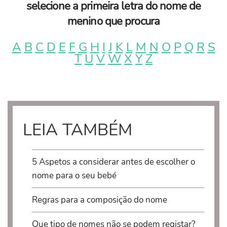
selecione a primeira letra do nome de
menino que procura
A
B
C
D
E
F
G
H
I
J
K
L
M
N
O
P
Q
R
S
T
U
V
W
X
Y
Z
LEIA TAMBÉM
5 Aspetos a considerar antes de escolher o
nome para o seu bebé
Regras para a composição do nome
Que tipo de nomes não se podem registar?