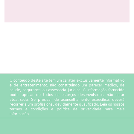
O conteúdo deste site tem um caráter exclusivamente informativo
e de entretenimento, não constituindo um parecer médico, de
saúde, segurança ou assessoria jurídica. A informação fornecida
pode, apesar de todos os esforços desenvolvidos, não estar
atualizada. Se precisar de aconselhamento específico, deverá
recorrer a um profissional devidamente qualificado. Leia os nossos
termos e condições
e
política de privacidade
para mais
informação.