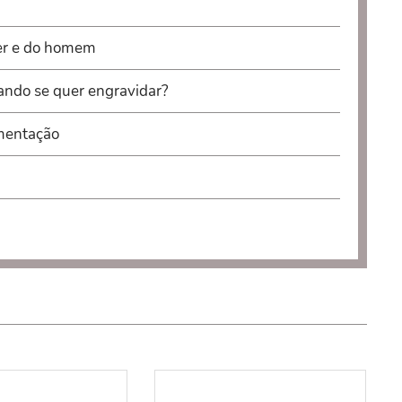
her e do homem
uando se quer engravidar?
amentação