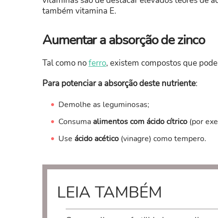
vitaminas são de destacar elevados teores de ác
também vitamina E.
Aumentar a absorção de zinco
Tal como no
ferro
, existem compostos que podem
Para potenciar a absorção deste nutriente
:
Demolhe as leguminosas;
Consuma
alimentos com ácido cítrico
(por exe
Use
ácido acético
(vinagre) como tempero.
LEIA TAMBÉM