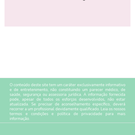
O conteúdo deste site tem um caráter exclusivamente informativo
e de entretenimento, não constituindo um parecer médico, de
saúde, segurança ou assessoria jurídica. A informação fornecida
pode, apesar de todos os esforços desenvolvidos, não estar
atualizada. Se precisar de aconselhamento específico, deverá
recorrer a um profissional devidamente qualificado. Leia os nossos
termos e condições
e
política de privacidade
para mais
informação.