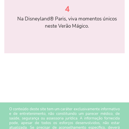
4
Na Disneyland® Paris, viva momentos únicos
neste Verão Mágico.
O conteúdo deste site tem um caráter exclusivamente informativo
e de entretenimento, não constituindo um parecer médico, de
saúde, segurança ou assessoria jurídica. A informação fornecida
pode, apesar de todos os esforços desenvolvidos, não estar
atualizada. Se precisar de aconselhamento específico, deverá