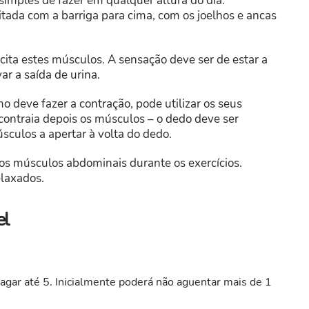
 simples de fazer em qualquer altura do dia.
eitada com a barriga para cima, com os joelhos e ancas
cita estes músculos. A sensação deve ser de estar a
ar a saída de urina.
o deve fazer a contração, pode utilizar os seus
contraia depois os músculos – o dedo deve ser
úsculos a apertar à volta do dedo.
os músculos abdominais durante os exercícios.
elaxados.
el
gar até 5. Inicialmente poderá não aguentar mais de 1