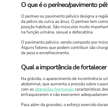
O que é o períneo/pavimento pél
O períneo ou pavimento pélvico designa a regiã
da pélvis da vulva ao ânus. O períneo tem como
posição habitual. São músculos muito important
na função urinária, sexual e defecatória.
O pavimento pélvico, sendo composto por músc
Alguns fatores que podem contribuir são cirurgi
de peso e envelhecimento.
Qual a importância de fortalecer
Na grávida, o aparecimento de incontinência ur
abdominal, que aumenta a pressão sobre o pav
com as
alterações hormonais
características de
enfraquecerem e não exercerem adequadamente
Para além da gravidez, o esforço exercido dura