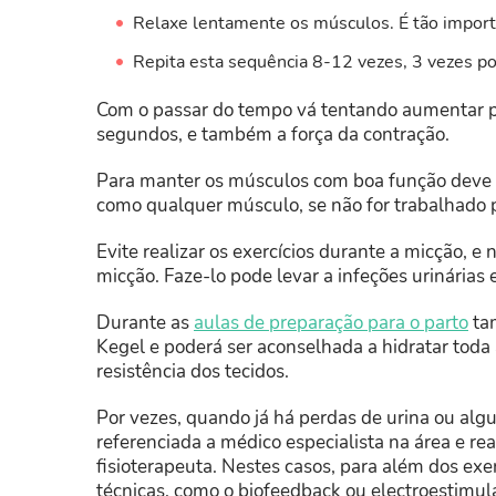
Relaxe lentamente os músculos. É tão import
Repita esta sequência 8-12 vezes, 3 vezes por
Com o passar do tempo vá tentando aumentar p
segundos, e também a força da contração.
Para manter os músculos com boa função deve rea
como qualquer músculo, se não for trabalhado p
Evite realizar os exercícios durante a micção, e 
micção. Faze-lo pode levar a infeções urinárias
Durante as
aulas de preparação para o parto
tam
Kegel e poderá ser aconselhada a hidratar toda a
resistência dos tecidos.
Por vezes, quando já há perdas de urina ou algu
referenciada a médico especialista na área e r
fisioterapeuta. Nestes casos, para além dos exer
técnicas, como o biofeedback ou electroestimul