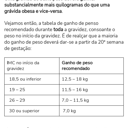
substancialmente mais quilogramas do que uma
grávida obesa
e vice-versa
.
Vejamos então, a tabela de ganho de penso
recomendado durante
toda
a gravidez, consoante o
peso no início da gravidez. É de realçar que a maioria
do ganho de peso deverá dar-se a partir da 20ª semana
de gestação:
I
MC no início da
Ganho de peso
gravidez
recomendado
18,5 ou inferior
12,5 – 18 kg
19 – 25
11,5 – 16 kg
26 – 29
7,0 – 11,5 kg
30 ou superior
7,0 kg