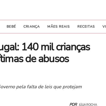
BEBÉ
CRIANÇA
MÃES REAIS
RECEITAS
V
gal: 140 mil crianças
ítimas de abusos
overno pela falta de leis que protejam
POR
JÚLIA ROCHA