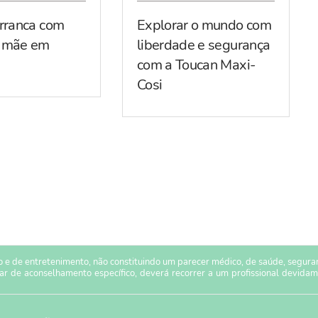
arranca com
Explorar o mundo com
r mãe em
liberdade e segurança
com a Toucan Maxi-
Cosi
 e de entretenimento, não constituindo um parecer médico, de saúde, seguranç
sar de aconselhamento específico, deverá recorrer a um profissional devidam