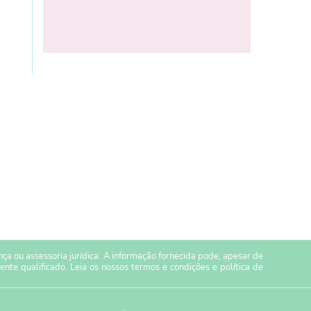
a ou assessoria jurídica. A informação fornecida pode, apesar de
ente qualificado. Leia os nossos
termos e condições
e
política de