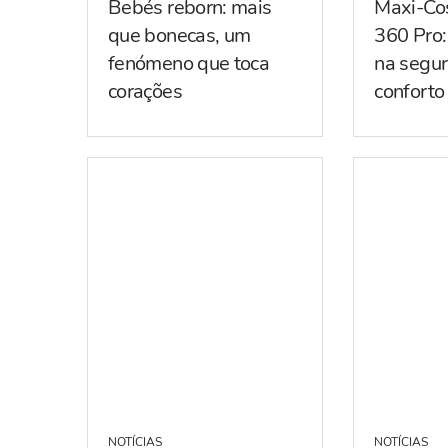
Bebés reborn: mais
Maxi-Co
que bonecas, um
360 Pro:
fenómeno que toca
na segur
corações
conforto
NOTÍCIAS
NOTÍCIAS