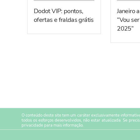
Dodot VIP: pontos,
Janeiro 
ofertas e fraldas grátis
“Vou se
2025”
O conteúdo deste site tem um caráter exclusivamente informativo
todos os esforços desenvolvidos, não estar atualizada. Se preci
privacidade
para mais informação.