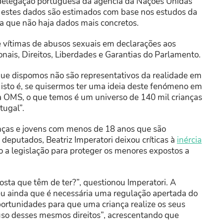
 delegação portuguesa da agência da Nações Unidas
ue estes dados são estimados com base nos estudos da
 que não haja dados mais concretos.
 vítimas de abusos sexuais em declarações aos
ais, Direitos, Liberdades e Garantias do Parlamento.
ue dispomos não são representativos da realidade em
 isto é, se quisermos ter uma ideia deste fenómeno em
 da OMS, o que temos é um universo de 140 mil crianças
tugal”.
nças e jovens com menos de 18 anos que são
deputados, Beatriz Imperatori deixou críticas à
inércia
o a legislação para proteger os menores expostos a
osta que têm de ter?”, questionou Imperatori. A
u ainda que é necessária uma regulação apertada do
portunidades para que uma criança realize os seus
uso desses mesmos direitos”, acrescentando que