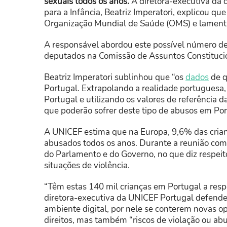
sexuais todos os anos.
A diretora-executiva da
para a Infância, Beatriz Imperatori, explicou q
Organização Mundial de Saúde (OMS) e lamenta
A responsável abordou este possível número de
deputados na Comissão de Assuntos Constitucion
Beatriz Imperatori sublinhou que “os
dados
de q
Portugal. Extrapolando a realidade portuguesa,
Portugal e utilizando os valores de referência
que poderão sofrer deste tipo de abusos em Por
A UNICEF estima que na Europa, 9,6% das cria
abusados todos os anos. Durante a reunião com 
do Parlamento e do Governo, no que diz respeit
situações de violência.
“Têm estas 140 mil crianças em Portugal a resp
diretora-executiva da UNICEF Portugal defende
ambiente digital, por nele se conterem novas o
direitos, mas também “riscos de violação ou ab