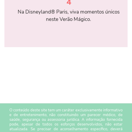
4
Na Disneyland® Paris, viva momentos únicos
neste Verão Mágico.
O conteúdo deste site tem um caráter exclusivamente informativo
e de entretenimento, não constituindo um parecer médico, de
saúde, segurança ou assessoria jurídica. A informação fornecida
pode, apesar de todos os esforços desenvolvidos, não estar
atualizada. Se precisar de aconselhamento específico, deverá