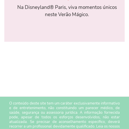
Na Disneyland® Paris, viva momentos únicos
neste Verão Mágico.
O conteúdo deste site tem um caráter exclusivamente informativo
e de entretenimento, não constituindo um parecer médico, de
saúde, segurança ou assessoria jurídica. A informação fornecida
pode, apesar de todos os esforços desenvolvidos, não estar
atualizada. Se precisar de aconselhamento específico, deverá
recorrer a um profissional devidamente qualificado. Leia os nossos