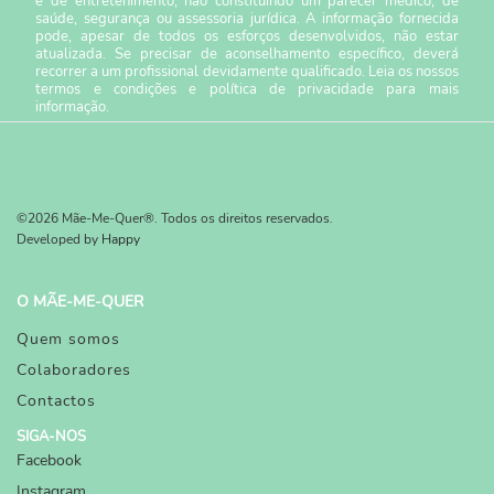
e de entretenimento, não constituindo um parecer médico, de
saúde, segurança ou assessoria jurídica. A informação fornecida
pode, apesar de todos os esforços desenvolvidos, não estar
atualizada. Se precisar de aconselhamento específico, deverá
recorrer a um profissional devidamente qualificado. Leia os nossos
termos e condições
e
política de privacidade
para mais
informação.
©2026 Mãe-Me-Quer®. Todos os direitos reservados.
Developed by
Happy
O MÃE-ME-QUER
Quem somos
Colaboradores
Contactos
SIGA-NOS
Facebook
Instagram