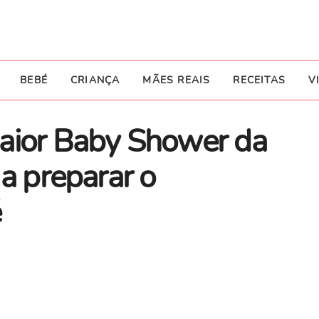
BEBÉ
CRIANÇA
MÃES REAIS
RECEITAS
V
aior Baby Shower da
 a preparar o
é