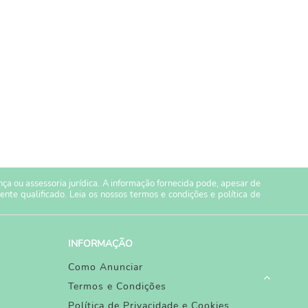
a ou assessoria jurídica. A informação fornecida pode, apesar de
ente qualificado. Leia os nossos
termos e condições
e
política de
INFORMAÇÃO
Como Anunciar
Termos e Condições
Política de Privacidade e Cookies