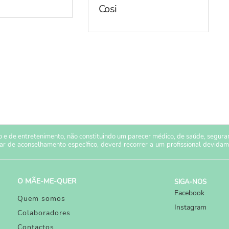
Cosi
 e de entretenimento, não constituindo um parecer médico, de saúde, seguranç
sar de aconselhamento específico, deverá recorrer a um profissional devidam
O MÃE-ME-QUER
SIGA-NOS
Facebook
Quem somos
Instagram
Colaboradores
Contactos