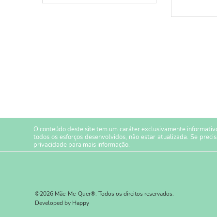
O conteúdo deste site tem um caráter exclusivamente informativo
todos os esforços desenvolvidos, não estar atualizada. Se preci
privacidade
para mais informação.
©2026 Mãe-Me-Quer®. Todos os direitos reservados.
Developed by
Happy