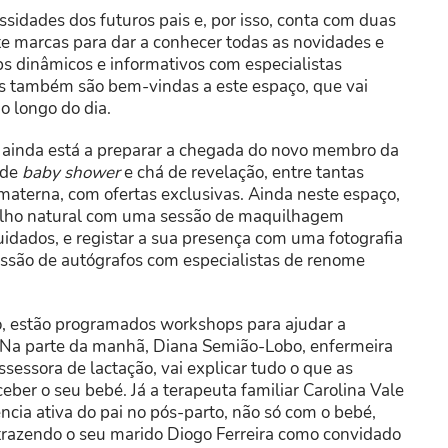
sidades dos futuros pais e, por isso, conta com duas
 marcas para dar a conhecer todas as novidades e
s dinâmicos e informativos com especialistas
as também são bem-vindas a este espaço, que vai
o longo do dia.
m ainda está a preparar a chegada do novo membro da
 de
baby shower
e chá de revelação, entre tantas
materna, com ofertas exclusivas. Ainda neste espaço,
brilho natural com uma sessão de maquilhagem
uidados, e registar a sua presença com uma fotografia
sessão de autógrafos com especialistas de renome
, estão programados workshops para ajudar a
. Na parte da manhã, Diana Semião-Lobo, enfermeira
sessora de lactação, vai explicar tudo o que as
ceber o seu bebé. Já a terapeuta familiar Carolina Vale
cia ativa do pai no pós-parto, não só com o bebé,
razendo o seu marido Diogo Ferreira como convidado