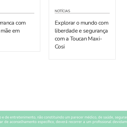
NOTÍCIAS
arranca com
Explorar o mundo com
r mãe em
liberdade e segurança
com a Toucan Maxi-
Cosi
 e de entretenimento, não constituindo um parecer médico, de saúde, seguranç
sar de aconselhamento específico, deverá recorrer a um profissional devidam