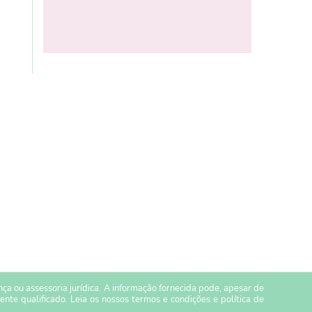
a ou assessoria jurídica. A informação fornecida pode, apesar de
ente qualificado. Leia os nossos
termos e condições
e
política de