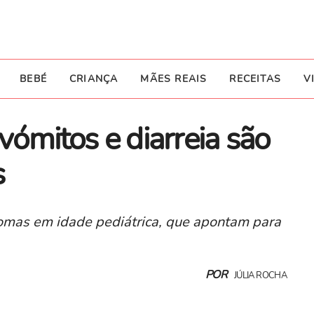
BEBÉ
CRIANÇA
MÃES REAIS
RECEITAS
V
 vómitos e diarreia são
s
tomas em idade pediátrica, que apontam para
POR
JÚLIA ROCHA