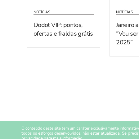
NOTÍCIAS
NOTÍCIAS
Dodot VIP: pontos,
Janeiro 
ofertas e fraldas grátis
“Vou se
2025”
O conteúdo deste site tem um caráter exclusivamente informativo
todos os esforços desenvolvidos, não estar atualizada. Se preci
privacidade
para mais informação.