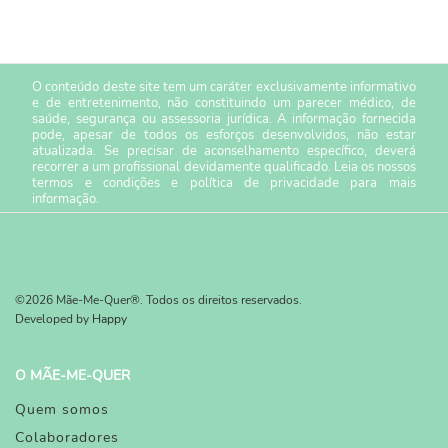
O conteúdo deste site tem um caráter exclusivamente informativo
e de entretenimento, não constituindo um parecer médico, de
saúde, segurança ou assessoria jurídica. A informação fornecida
pode, apesar de todos os esforços desenvolvidos, não estar
atualizada. Se precisar de aconselhamento específico, deverá
recorrer a um profissional devidamente qualificado. Leia os nossos
termos e condições
e
política de privacidade
para mais
informação.
©2026 Mãe-Me-Quer®. Todos os direitos reservados.
Developed by
Happy
O MÃE-ME-QUER
Quem somos
Colaboradores