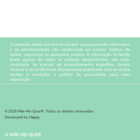
O conteúdo deste site tem um caráter exclusivamente informativo
e de entretenimento, não constituindo um parecer médico, de
saúde, segurança ou assessoria jurídica. A informação fornecida
pode, apesar de todos os esforços desenvolvidos, não estar
atualizada. Se precisar de aconselhamento específico, deverá
recorrer a um profissional devidamente qualificado. Leia os nossos
termos e condições
e
política de privacidade
para mais
informação.
©2026 Mãe-Me-Quer®. Todos os direitos reservados.
Developed by
Happy
O MÃE-ME-QUER