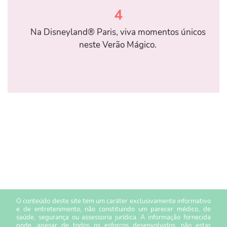
4
Na Disneyland® Paris, viva momentos únicos
neste Verão Mágico.
O conteúdo deste site tem um caráter exclusivamente informativo
e de entretenimento, não constituindo um parecer médico, de
saúde, segurança ou assessoria jurídica. A informação fornecida
pode, apesar de todos os esforços desenvolvidos, não estar