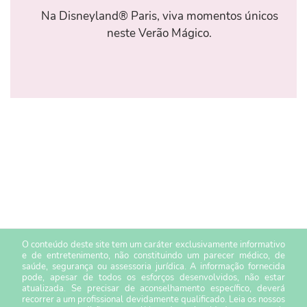
Na Disneyland® Paris, viva momentos únicos
neste Verão Mágico.
O conteúdo deste site tem um caráter exclusivamente informativo
e de entretenimento, não constituindo um parecer médico, de
saúde, segurança ou assessoria jurídica. A informação fornecida
pode, apesar de todos os esforços desenvolvidos, não estar
atualizada. Se precisar de aconselhamento específico, deverá
recorrer a um profissional devidamente qualificado. Leia os nossos