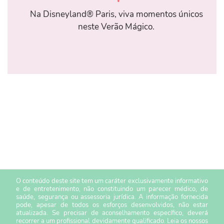
Na Disneyland® Paris, viva momentos únicos
neste Verão Mágico.
O conteúdo deste site tem um caráter exclusivamente informativo
e de entretenimento, não constituindo um parecer médico, de
saúde, segurança ou assessoria jurídica. A informação fornecida
pode, apesar de todos os esforços desenvolvidos, não estar
atualizada. Se precisar de aconselhamento específico, deverá
recorrer a um profissional devidamente qualificado. Leia os nossos