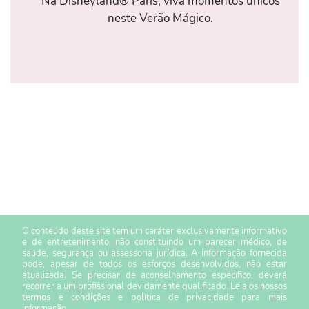
Na Disneyland® Paris, viva momentos únicos
neste Verão Mágico.
O conteúdo deste site tem um caráter exclusivamente informativo
e de entretenimento, não constituindo um parecer médico, de
saúde, segurança ou assessoria jurídica. A informação fornecida
pode, apesar de todos os esforços desenvolvidos, não estar
atualizada. Se precisar de aconselhamento específico, deverá
recorrer a um profissional devidamente qualificado. Leia os nossos
termos e condições
e
política de privacidade
para mais
informação.