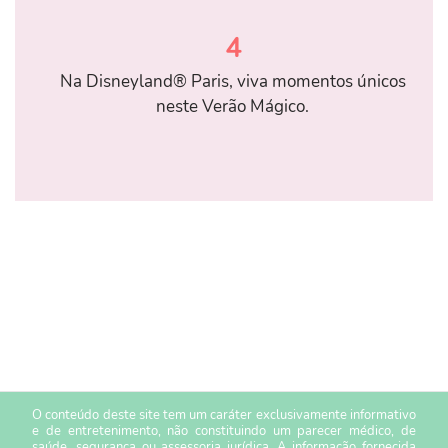
4
Na Disneyland® Paris, viva momentos únicos
neste Verão Mágico.
O conteúdo deste site tem um caráter exclusivamente informativo
e de entretenimento, não constituindo um parecer médico, de
saúde, segurança ou assessoria jurídica. A informação fornecida