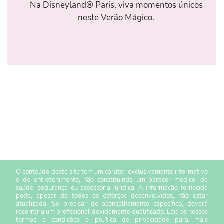
Na Disneyland® Paris, viva momentos únicos
neste Verão Mágico.
O conteúdo deste site tem um caráter exclusivamente informativo
e de entretenimento, não constituindo um parecer médico, de
saúde, segurança ou assessoria jurídica. A informação fornecida
pode, apesar de todos os esforços desenvolvidos, não estar
atualizada. Se precisar de aconselhamento específico, deverá
recorrer a um profissional devidamente qualificado. Leia os nossos
termos e condições
e
política de privacidade
para mais