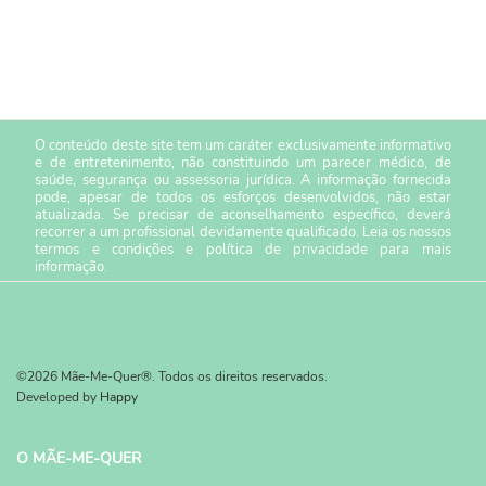
O conteúdo deste site tem um caráter exclusivamente informativo
e de entretenimento, não constituindo um parecer médico, de
saúde, segurança ou assessoria jurídica. A informação fornecida
pode, apesar de todos os esforços desenvolvidos, não estar
atualizada. Se precisar de aconselhamento específico, deverá
recorrer a um profissional devidamente qualificado. Leia os nossos
termos e condições
e
política de privacidade
para mais
informação.
©2026 Mãe-Me-Quer®. Todos os direitos reservados.
Developed by
Happy
O MÃE-ME-QUER