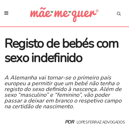
Registo de bebés com
sexo indefinido
A Alemanha vai tornar-se o primeiro país
europeu a permitir que um bebé não tenha o
registo do sexo definido à nascença. Além de
sexo “masculino” e “feminino”, vão poder
passar a deixar em branco o respetivo campo
na certidão de nascimento.
POR
LOPES FERRAZ ADVOGADOS