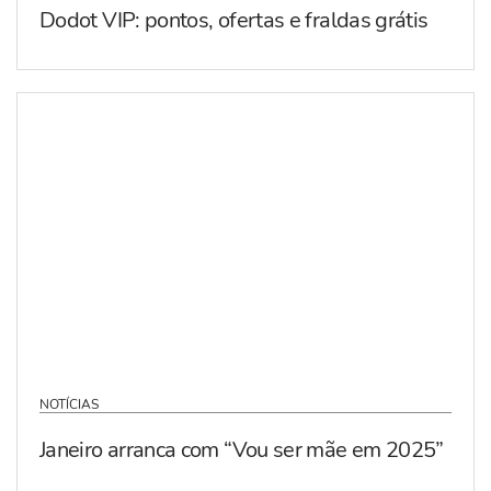
Dodot VIP: pontos, ofertas e fraldas grátis
NOTÍCIAS
Janeiro arranca com “Vou ser mãe em 2025”