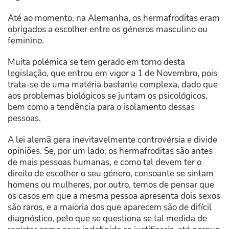
Até ao momento, na Alemanha, os hermafroditas eram
obrigados a escolher entre os géneros masculino ou
feminino.
Muita polémica se tem gerado em torno desta
legislação, que entrou em vigor a 1 de Novembro, pois
trata-se de uma matéria bastante complexa, dado que
aos problemas biológicos se juntam os psicológicos,
bem como a tendência para o isolamento dessas
pessoas.
A lei alemã gera inevitavelmente controvérsia e divide
opiniões. Se, por um lado, os hermafroditas são antes
de mais pessoas humanas, e como tal devem ter o
direito de escolher o seu género, consoante se sintam
homens ou mulheres, por outro, temos de pensar que
os casos em que a mesma pessoa apresenta dois sexos
são raros, e a maioria dos que aparecem são de difícil
diagnóstico, pelo que se questiona se tal medida de