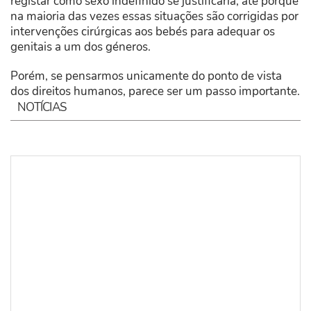
registar como sexo indefinido se justificaria, até porque
na maioria das vezes essas situações são corrigidas por
intervenções cirúrgicas aos bebés para adequar os
genitais a um dos géneros.
Porém, se pensarmos unicamente do ponto de vista
dos direitos humanos, parece ser um passo importante.
NOTÍCIAS