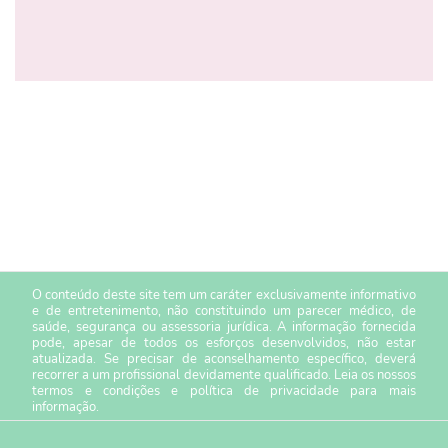
O conteúdo deste site tem um caráter exclusivamente informativo
e de entretenimento, não constituindo um parecer médico, de
saúde, segurança ou assessoria jurídica. A informação fornecida
pode, apesar de todos os esforços desenvolvidos, não estar
atualizada. Se precisar de aconselhamento específico, deverá
recorrer a um profissional devidamente qualificado. Leia os nossos
termos e condições
e
política de privacidade
para mais
informação.