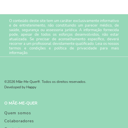
O conteúdo deste site tem um caráter exclusivamente informativo
e de entretenimento, não constituindo um parecer médico, de
saúde, segurança ou assessoria jurídica. A informação fornecida
pode, apesar de todos os esforços desenvolvidos, não estar
atualizada. Se precisar de aconselhamento específico, deverá
recorrer a um profissional devidamente qualificado. Leia os nossos
termos e condições
e
política de privacidade
para mais
informação.
©2026 Mãe-Me-Quer®. Todos os direitos reservados.
Developed by
Happy
O MÃE-ME-QUER
Quem somos
Colaboradores