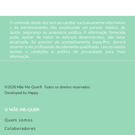
O conteúdo deste site tem um caráter exclusivamente informativo
e de entretenimento, não constituindo um parecer médico, de
saúde, segurança ou assessoria jurídica. A informação fornecida
pode, apesar de todos os esforços desenvolvidos, não estar
atualizada. Se precisar de aconselhamento específico, deverá
recorrer a um profissional devidamente qualificado. Leia os nossos
termos e condições
e
política de privacidade
para mais
informação.
©2026 Mãe-Me-Quer®. Todos os direitos reservados.
Developed by
Happy
O MÃE-ME-QUER
Quem somos
Colaboradores