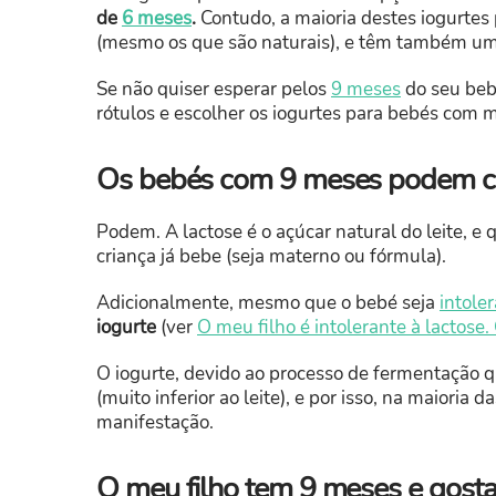
de
6 meses
.
Contudo, a maioria destes iogurte
(mesmo os que são naturais), e têm também um 
Se não quiser esperar pelos
9 meses
do seu bebé
rótulos e escolher os iogurtes para bebés com m
Os bebés com 9 meses podem co
Podem. A lactose é o açúcar natural do leite, e
criança já bebe (seja materno ou fórmula).
Adicionalmente, mesmo que o bebé seja
intole
iogurte
(ver
O meu filho é intolerante à lactose.
O iogurte, devido ao processo de fermentação 
(muito inferior ao leite), e por isso, na maioria
manifestação.
O meu filho tem 9 meses e gostav