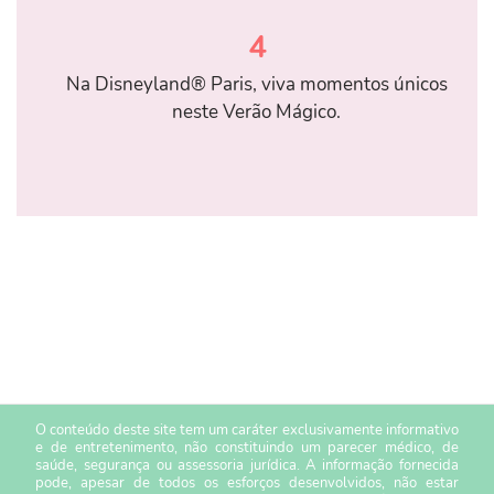
4
Na Disneyland® Paris, viva momentos únicos
neste Verão Mágico.
O conteúdo deste site tem um caráter exclusivamente informativo
e de entretenimento, não constituindo um parecer médico, de
saúde, segurança ou assessoria jurídica. A informação fornecida
pode, apesar de todos os esforços desenvolvidos, não estar